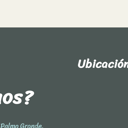
Ubicació
nos?
l Palma Grande.