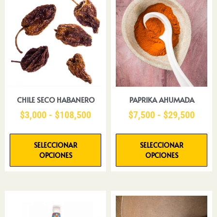
CHILE SECO HABANERO
PAPRIKA AHUMADA
$
3,000
-
$
108,500
$
7,500
-
$
29,500
SELECCIONAR
SELECCIONAR
OPCIONES
OPCIONES