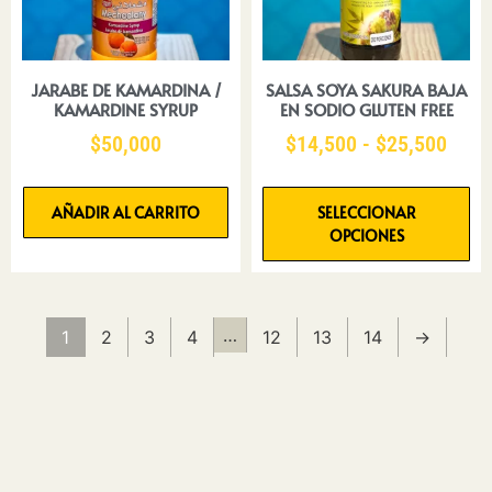
JARABE DE KAMARDINA /
SALSA SOYA SAKURA BAJA
KAMARDINE SYRUP
EN SODIO GLUTEN FREE
$
50,000
$
14,500
-
$
25,500
AÑADIR AL CARRITO
SELECCIONAR
OPCIONES
…
1
2
3
4
12
13
14
→