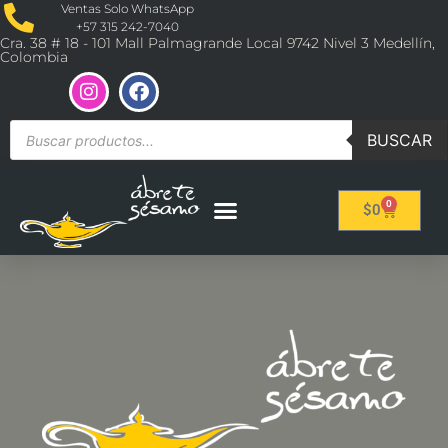
Ventas Solo WhatsApp
+57 315 242-7040
Cra. 38 # 18 - 101 Mall Palmagrande Local 9742 Nivel 3 Medellín,
Colombia
BUSCAR
0
$
0