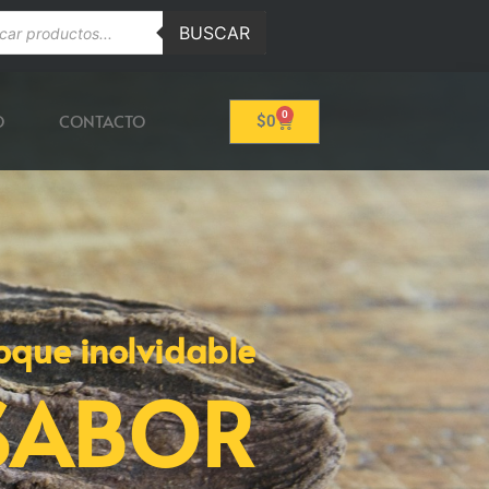
BUSCAR
0
O
CONTACTO
$
0
oque inolvidable
SABOR