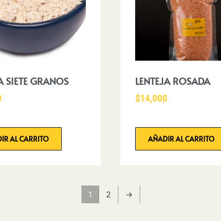
A SIETE GRANOS
LENTEJA ROSADA
0
$
14,000
IR AL CARRITO
AÑADIR AL CARRITO
1
2
→