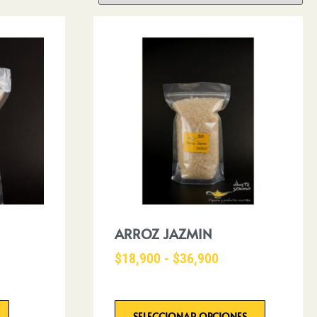
ARROZ JAZMIN
$
18,900
-
$
36,900
SELECCIONAR OPCIONES