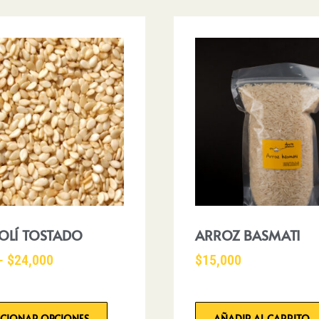
OLÍ TOSTADO
ARROZ BASMATI
-
$
24,000
$
15,000
CCIONAR OPCIONES
AÑADIR AL CARRITO