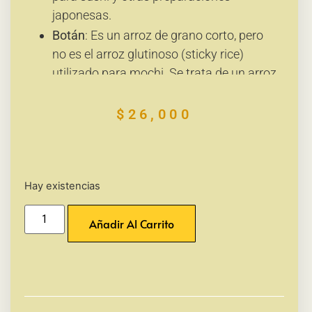
japonesas.
Botán
: Es un arroz de grano corto, pero
no es el arroz glutinoso (sticky rice)
utilizado para mochi. Se trata de un arroz
japonés para consumo general, utilizado
en platos cotidianos y recetas japonesas,
$
26,000
aunque tiene cierta pegajosidad al
cocinarse.
Hay existencias
Añadir Al Carrito