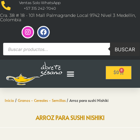
Ventas Solo WhatsApp
+57 315 242-7040
Cra. 38 # 18 - 101 Mall Palmagrande Local 9742 Nivel 3 Medellín,
Colombia
BUSCAR
0
$
0
Inicio
/
Granos - Cereales - Semillas
/ Arroz para sushi Nishiki
ARROZ PARA SUSHI NISHIKI