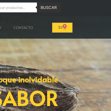
BUSCAR
0
O
CONTACTO
$
0
oque inolvidable
SABOR