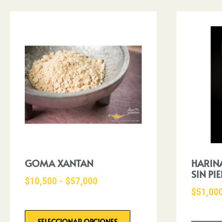
GOMA XANTAN
HARIN
SIN PIE
$
10,500
-
$
57,000
$
51,00
SELECCIONAR OPCIONES