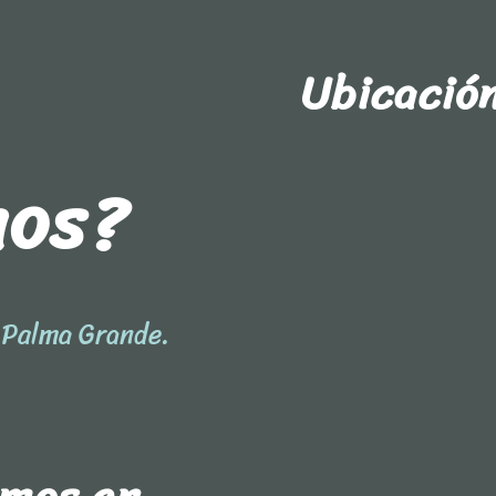
Ubicació
nos?
l Palma Grande.