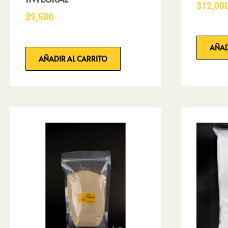
$
12,00
$
9,500
AÑAD
AÑADIR AL CARRITO