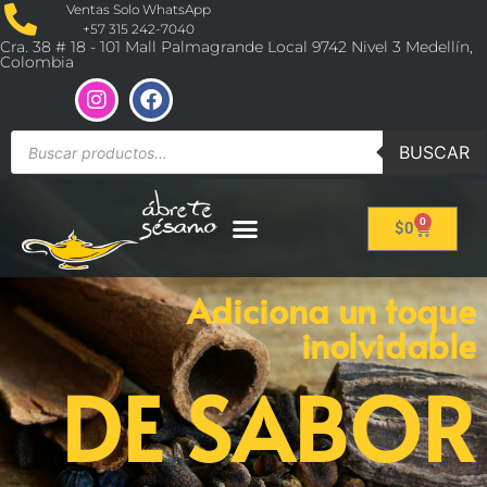
Ventas Solo WhatsApp
+57 315 242-7040
Cra. 38 # 18 - 101 Mall Palmagrande Local 9742 Nivel 3 Medellín,
Colombia
BUSCAR
0
$
0
Adiciona un toque
inolvidable
DE SABOR