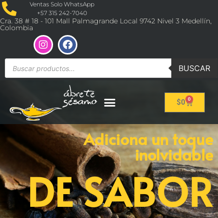
Ventas Solo WhatsApp
+57 315 242-7040
Cra. 38 # 18 - 101 Mall Palmagrande Local 9742 Nivel 3 Medellín,
Colombia
BUSCAR
0
$
0
Adiciona un toque
inolvidable
DE SABOR