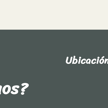
Ubicació
nos?