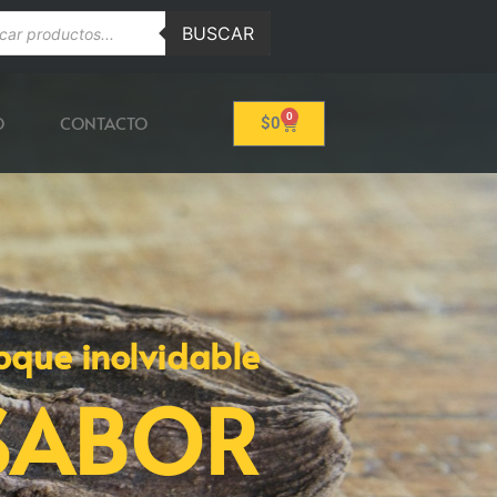
BUSCAR
0
O
CONTACTO
$
0
oque inolvidable
SABOR