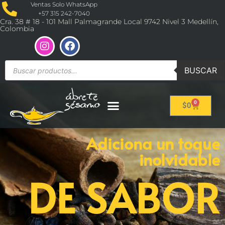
Ventas Solo WhatsApp
+57 315 242-7040
Cra. 38 # 18 - 101 Mall Palmagrande Local 9742 Nivel 3 Medellín,
Colombia
BUSCAR
0
$
0
Adiciona un toque
inolvidable
DE SABOR