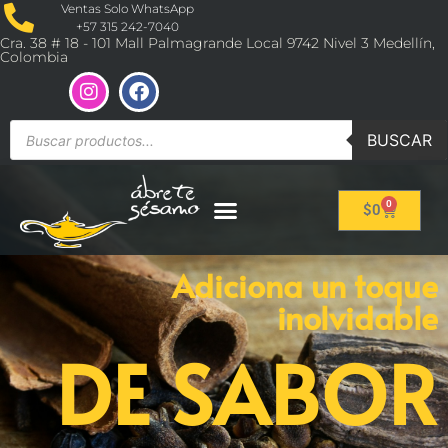
Ventas Solo WhatsApp
+57 315 242-7040
Cra. 38 # 18 - 101 Mall Palmagrande Local 9742 Nivel 3 Medellín,
Colombia
BUSCAR
0
$
0
Adiciona un toque
inolvidable
DE SABOR