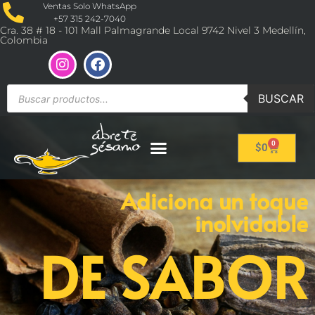
Ventas Solo WhatsApp
+57 315 242-7040
Cra. 38 # 18 - 101 Mall Palmagrande Local 9742 Nivel 3 Medellín,
Colombia
BUSCAR
0
$
0
Adiciona un toque
inolvidable
DE SABOR