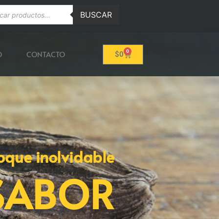
BUSCAR
0
O
CONTACTO
$
0
oque inolvidable
SABOR