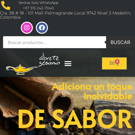
Ventas Solo WhatsApp
+57 315 242-7040
Cra. 38 # 18 - 101 Mall Palmagrande Local 9742 Nivel 3 Medellín,
Colombia
BUSCAR
0
$
0
Adiciona un toque
inolvidable
DE SABOR