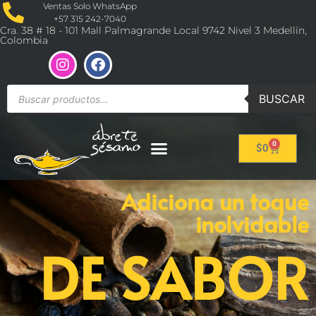
Ventas Solo WhatsApp
+57 315 242-7040
Cra. 38 # 18 - 101 Mall Palmagrande Local 9742 Nivel 3 Medellín,
Colombia
BUSCAR
0
$
0
Adiciona un toque
inolvidable
DE SABOR