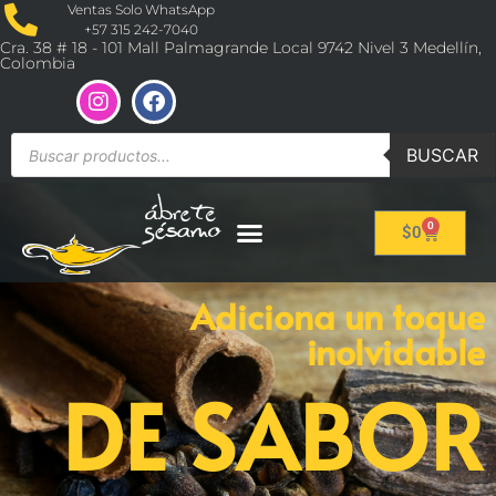
Ventas Solo WhatsApp
+57 315 242-7040
Cra. 38 # 18 - 101 Mall Palmagrande Local 9742 Nivel 3 Medellín,
Colombia
BUSCAR
0
$
0
Adiciona un toque
inolvidable
DE SABOR