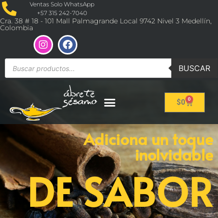
Ventas Solo WhatsApp
+57 315 242-7040
Cra. 38 # 18 - 101 Mall Palmagrande Local 9742 Nivel 3 Medellín,
Colombia
BUSCAR
0
$
0
Adiciona un toque
inolvidable
DE SABOR