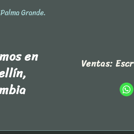
l Palma Grande.
amos en
Ventas: Esc
llín,
ombia