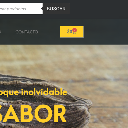
BUSCAR
0
O
CONTACTO
$
0
oque inolvidable
SABOR