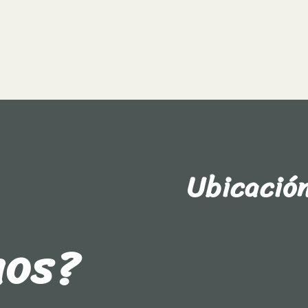
Ubicació
nos?