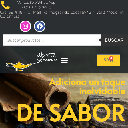
Ventas Solo WhatsApp
+57 315 242-7040
Cra. 38 # 18 - 101 Mall Palmagrande Local 9742 Nivel 3 Medellín,
Colombia
BUSCAR
0
$
0
Adiciona un toque
inolvidable
DE SABOR