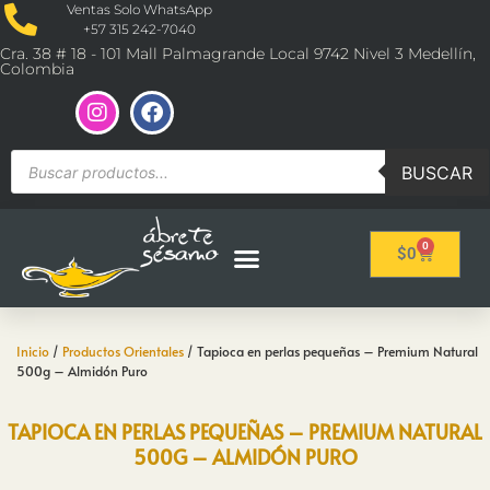
Ventas Solo WhatsApp
+57 315 242-7040
Cra. 38 # 18 - 101 Mall Palmagrande Local 9742 Nivel 3 Medellín,
Colombia
BUSCAR
0
$
0
Inicio
/
Productos Orientales
/ Tapioca en perlas pequeñas – Premium Natural
500g – Almidón Puro
TAPIOCA EN PERLAS PEQUEÑAS – PREMIUM NATURAL
500G – ALMIDÓN PURO