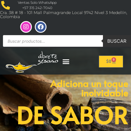
Ventas Solo WhatsApp
+57 315 242-7040
Cra. 38 # 18 - 101 Mall Palmagrande Local 9742 Nivel 3 Medellín,
Colombia
BUSCAR
0
$
0
Adiciona un toque
inolvidable
DE SABOR