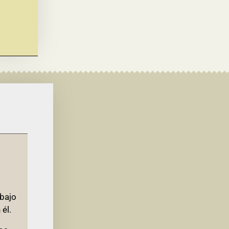
 bajo
él.