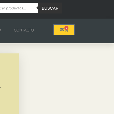
BUSCAR
0
O
CONTACTO
$
0
.