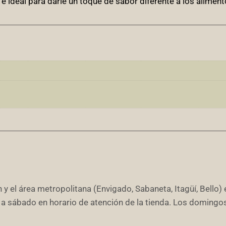
, e ideal para darle un toque de sabor diferente a los aliment
 y el área metropolitana (Envigado, Sabaneta, Itagüí, Bello) 
 a sábado en horario de atención de la tienda. Los domingo