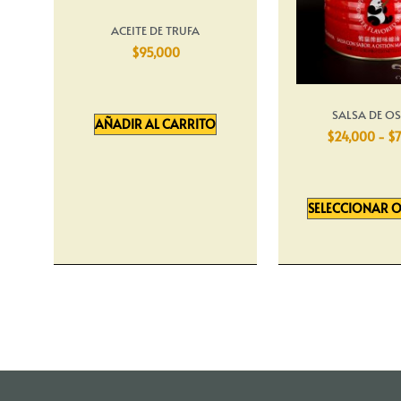
ACEITE DE TRUFA
$
95,000
SALSA DE O
AÑADIR AL CARRITO
$
24,000
-
$
7
SELECCIONAR 