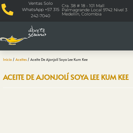
Ventas Solo
Cra. 38 # 18 - 101 Mall
WhatsApp +57 315
Palmagrande Local 9742 Nivel 3
Medellín, Colombia
242-7040
Inicio
/
Aceites
/ Aceite De Ajonjolí Soya Lee Kum Kee
ACEITE DE AJONJOLÍ SOYA LEE KUM KEE