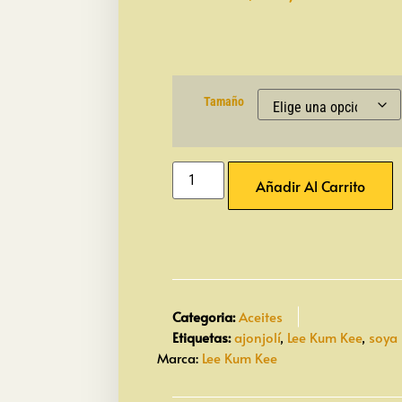
Tamaño
Añadir Al Carrito
Categoria:
Aceites
Etiquetas:
ajonjolí
,
Lee Kum Kee
,
soya
Marca:
Lee Kum Kee