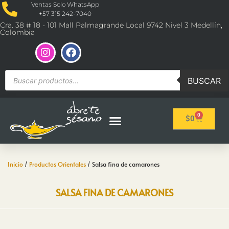
Ventas Solo WhatsApp
+57 315 242-7040
Cra. 38 # 18 - 101 Mall Palmagrande Local 9742 Nivel 3 Medellín,
Colombia
BUSCAR
0
$
0
Inicio
/
Productos Orientales
/ Salsa fina de camarones
SALSA FINA DE CAMARONES