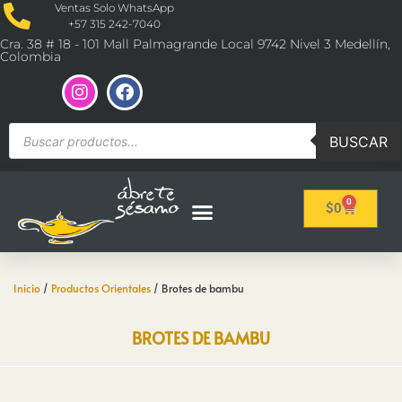
Ventas Solo WhatsApp
+57 315 242-7040
Cra. 38 # 18 - 101 Mall Palmagrande Local 9742 Nivel 3 Medellín,
Colombia
BUSCAR
0
$
0
Inicio
/
Productos Orientales
/ Brotes de bambu
BROTES DE BAMBU