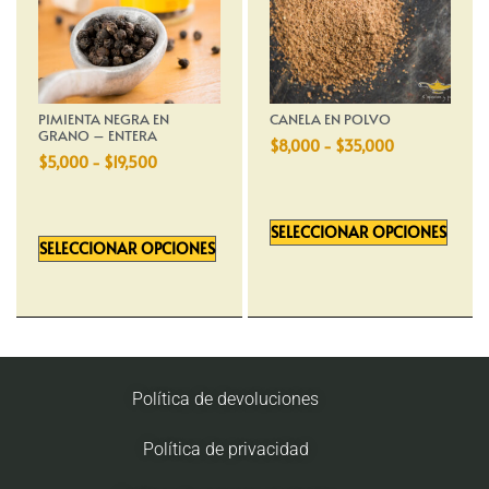
PIMIENTA NEGRA EN
CANELA EN POLVO
GRANO – ENTERA
$
8,000
-
$
35,000
$
5,000
-
$
19,500
SELECCIONAR OPCIONES
SELECCIONAR OPCIONES
Política de devoluciones
Política de privacidad