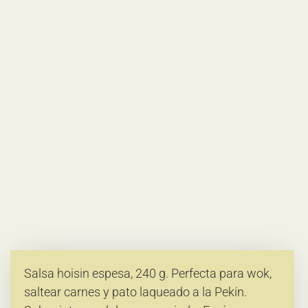
Salsa hoisin espesa, 240 g. Perfecta para wok,
saltear carnes y pato laqueado a la Pekín.