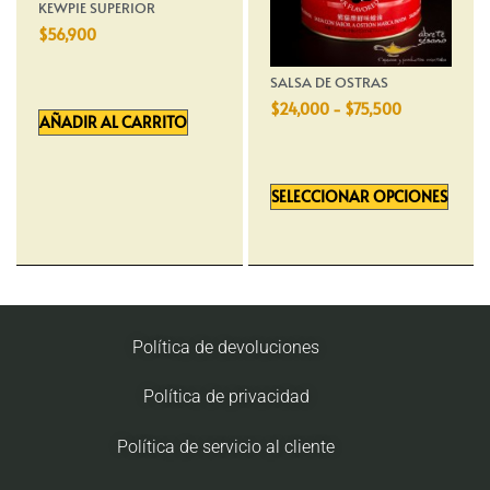
KEWPIE SUPERIOR
$
56,900
SALSA DE OSTRAS
$
24,000
-
$
75,500
AÑADIR AL CARRITO
SELECCIONAR OPCIONES
Política de devoluciones
Política de privacidad
Política de servicio al cliente