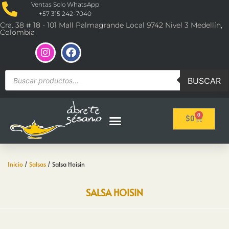
Ventas Solo WhatsApp
+57 315 242-7040
Cra. 38 # 18 - 101 Mall Palmagrande Local 9742 Nivel 3 Medellín,
Colombia
BUSCAR
0
$
0
Inicio
/
Salsas
/ Salsa Hoisin
SALSA HOISIN