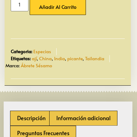
Añadir Al Carrito
Categoria:
Especias
Etiquetas:
ají
,
China
,
India
,
picante
,
Tailandia
Marca:
Ábrete Sésamo
Descripción
Información adicional
Preguntas Frecuentes