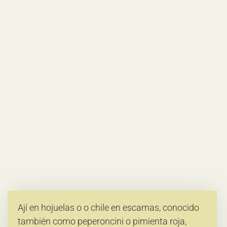
Ají en hojuelas o o chile en escamas, conocido
también como peperoncini o pimienta roja,