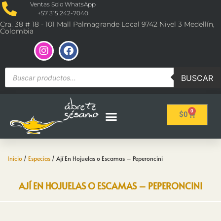
Ventas Solo WhatsApp
+57 315 242-7040
Cra. 38 # 18 - 101 Mall Palmagrande Local 9742 Nivel 3 Medellín,
Colombia
BUSCAR
0
$
0
Inicio
/
Especias
/ Ají En Hojuelas o Escamas – Peperoncini
AJÍ EN HOJUELAS O ESCAMAS – PEPERONCINI