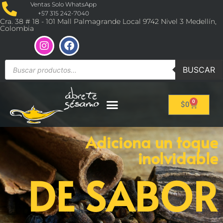
Ventas Solo WhatsApp
+57 315 242-7040
Cra. 38 # 18 - 101 Mall Palmagrande Local 9742 Nivel 3 Medellín,
Colombia
BUSCAR
0
$
0
Adiciona un toque
inolvidable
DE SABOR