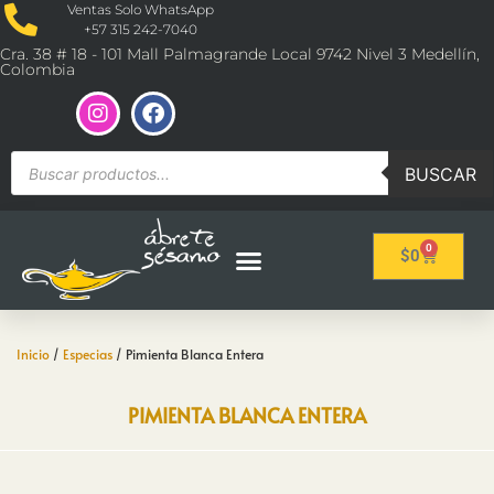
Ventas Solo WhatsApp
+57 315 242-7040
Cra. 38 # 18 - 101 Mall Palmagrande Local 9742 Nivel 3 Medellín,
Colombia
BUSCAR
0
$
0
Inicio
/
Especias
/ Pimienta Blanca Entera
PIMIENTA BLANCA ENTERA