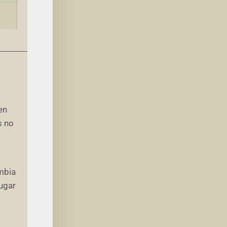
en
s no
mbia
lugar