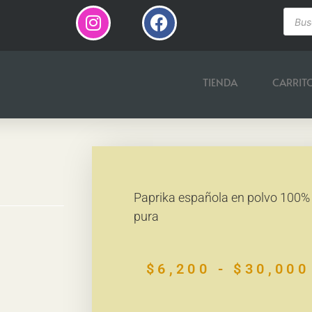
TIENDA
CARRIT
Paprika española en polvo 100%
pura
$
6,200
-
$
30,000