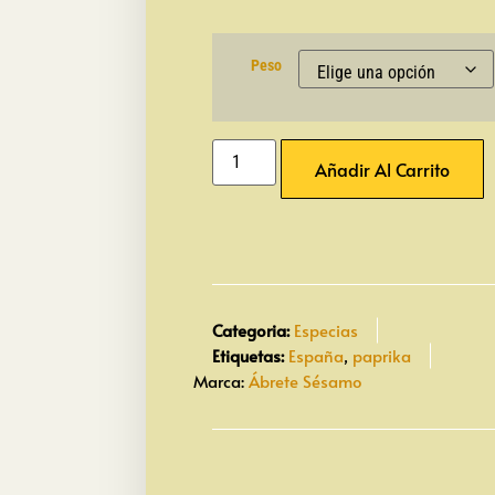
Peso
Añadir Al Carrito
Categoria:
Especias
Etiquetas:
España
,
paprika
Marca:
Ábrete Sésamo