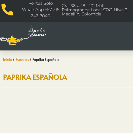
Ventas Solo
Cra. 38 # 18 - 101 Mall
WhatsApp +57 315
Palmagrande Local 9742 Nivel 3
Medellín, Colombia
242-7040
Inicio
/
Especias
/ Paprika Española
PAPRIKA ESPAÑOLA