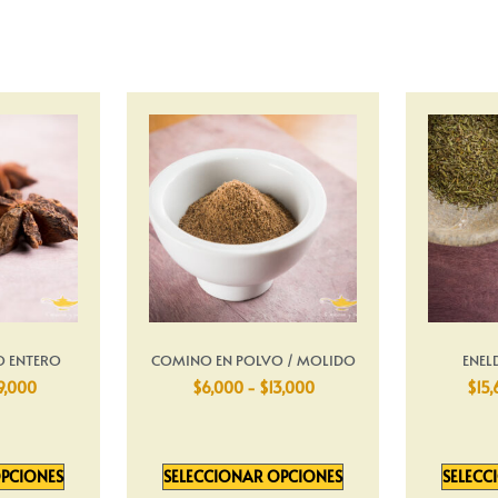
O ENTERO
COMINO EN POLVO / MOLIDO
ENEL
9,000
$
6,000
-
$
13,000
$
15
OPCIONES
SELECCIONAR OPCIONES
SELECC