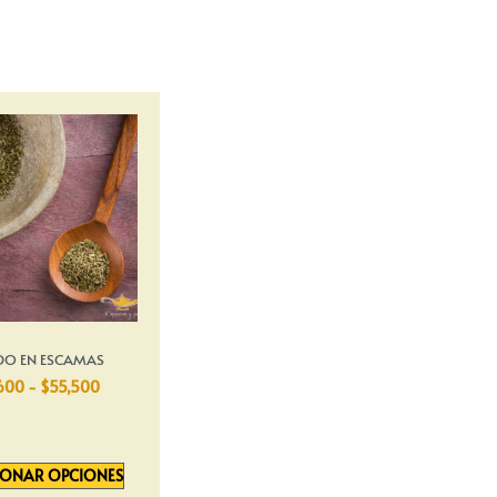
DO EN ESCAMAS
,600
-
$
55,500
IONAR OPCIONES