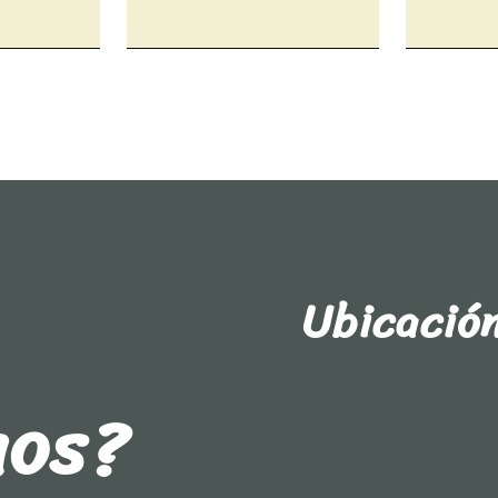
Ubicació
nos?