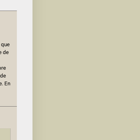
 que
e de
bre
 de
e. En