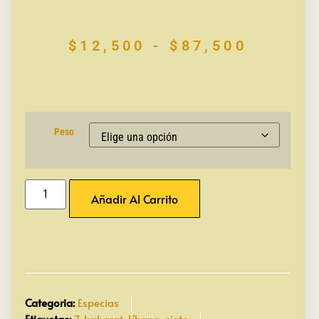
$
12,500
-
$
87,500
Peso
Añadir Al Carrito
Categoria:
Especias
Etiquetas:
7
,
baharat
,
Líbano
,
siete