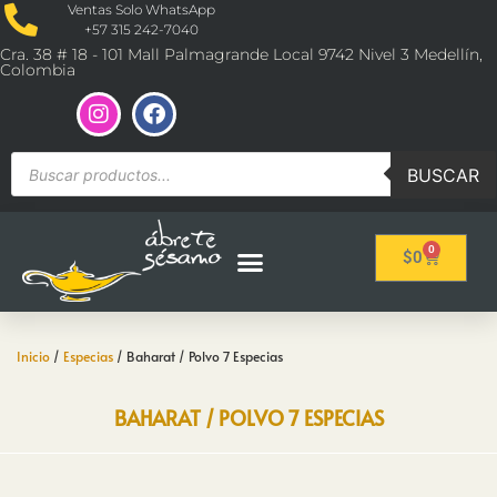
Ventas Solo WhatsApp
+57 315 242-7040
Cra. 38 # 18 - 101 Mall Palmagrande Local 9742 Nivel 3 Medellín,
Colombia
BUSCAR
0
$
0
Inicio
/
Especias
/ Baharat / Polvo 7 Especias
BAHARAT / POLVO 7 ESPECIAS