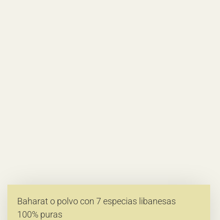
Baharat o polvo con 7 especias libanesas
100% puras