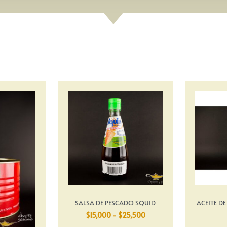
SALSA DE PESCADO SQUID
ACEITE D
$
15,000
-
$
25,500