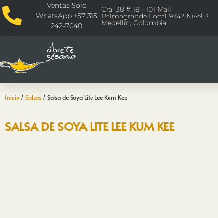
Ventas Solo
Cra. 38 # 18 - 101 Mall
WhatsApp +57 315
Palmagrande Local 9742 Nivel 3
Medellín, Colombia
242-7040
Inicio
/
Salsas
/ Salsa de Soya Lite Lee Kum Kee
SALSA DE SOYA LITE LEE KUM KEE