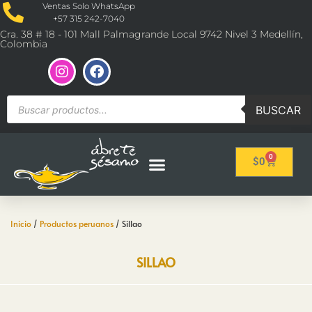
Ventas Solo WhatsApp
+57 315 242-7040
Cra. 38 # 18 - 101 Mall Palmagrande Local 9742 Nivel 3 Medellín,
Colombia
BUSCAR
0
$
0
Inicio
/
Productos peruanos
/ Sillao
SILLAO