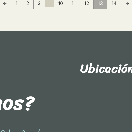
…
←
1
2
3
10
11
12
13
14
→
Ubicació
nos?