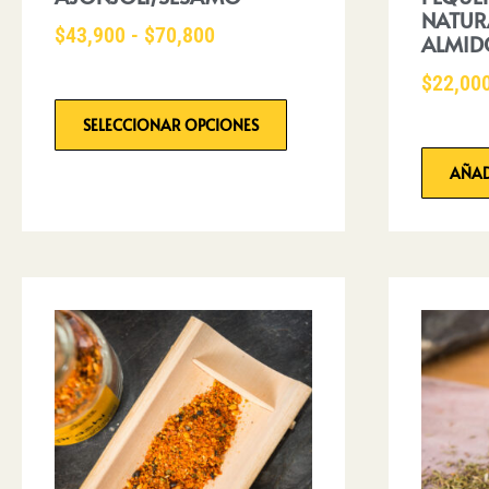
NATUR
$
43,900
-
$
70,800
ALMID
$
22,00
SELECCIONAR OPCIONES
AÑAD