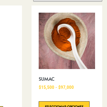
SUMAC
$
15,500
-
$
97,000
SELECCIONAR OPCIONES