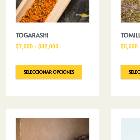
TOGARASHI
TOMIL
$
7,000
-
$
32,000
$
5,000
SELECCIONAR OPCIONES
SELE