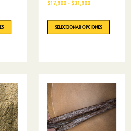
$
17,900
-
$
31,900
ES
SELECCIONAR OPCIONES