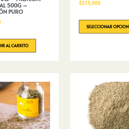
$
315,000
AL 500G –
ÓN PURO
0
SELECCIONAR OPCION
IR AL CARRITO