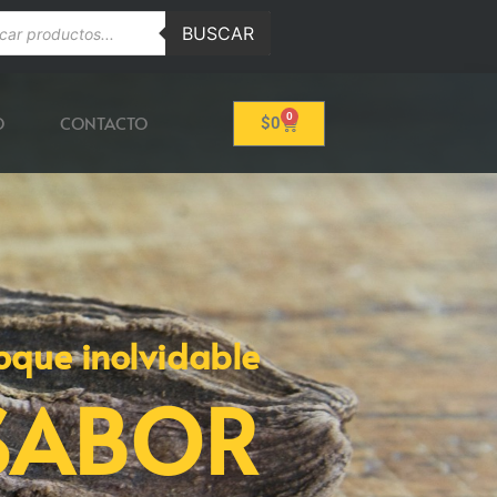
BUSCAR
0
O
CONTACTO
$
0
oque inolvidable
SABOR