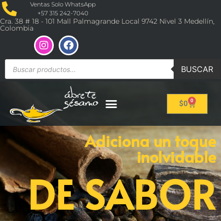
Ventas Solo WhatsApp
+57 315 242-7040
Cra. 38 # 18 - 101 Mall Palmagrande Local 9742 Nivel 3 Medellín,
Colombia
BUSCAR
0
$
0
Adiciona un toque
inolvidable
DE SABOR