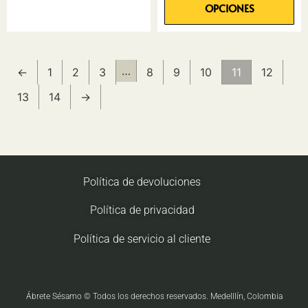
OPCIONES
…
←
1
2
3
8
9
10
11
12
13
14
→
Política de devoluciones
Política de privacidad
Política de servicio al cliente
Ábrete Sésamo © Todos los derechos reservados. Medelllín, Colombia