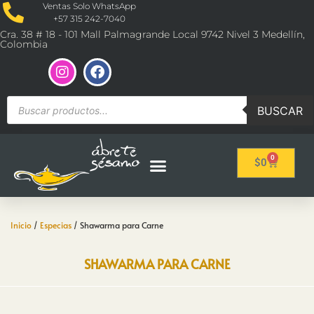
Ventas Solo WhatsApp
+57 315 242-7040
Cra. 38 # 18 - 101 Mall Palmagrande Local 9742 Nivel 3 Medellín,
Colombia
BUSCAR
0
$
0
Inicio
/
Especias
/ Shawarma para Carne
SHAWARMA PARA CARNE