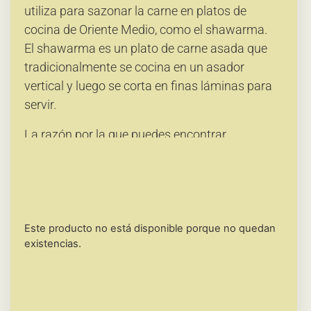
utiliza para sazonar la carne en platos de
cocina de Oriente Medio, como el shawarma.
El shawarma es un plato de carne asada que
tradicionalmente se cocina en un asador
vertical y luego se corta en finas láminas para
servir.
La razón por la que puedes encontrar
condimentos específicos etiquetados como
“para pollo” o “para carne” se debe a las
diferencias en el sabor y la sazón que se
desean resaltar en cada tipo de carne.
Este producto no está disponible porque no quedan
condimento compuesto por comino, canela,
existencias.
pimienta, coriandro, pimienta de jamaica,
jengibre y cúrcuma, importado de El Líbano.