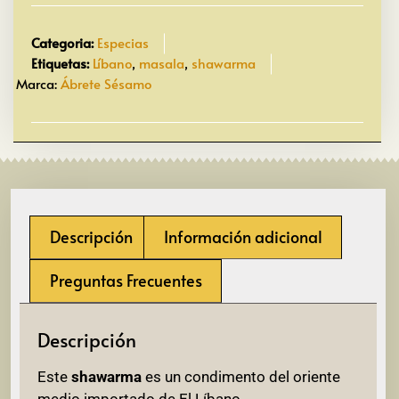
Categoria:
Especias
Etiquetas:
Líbano
,
masala
,
shawarma
Marca:
Ábrete Sésamo
Descripción
Información adicional
Preguntas Frecuentes
Descripción
Este
shawarma
es un condimento del oriente
medio importado de El Líbano.