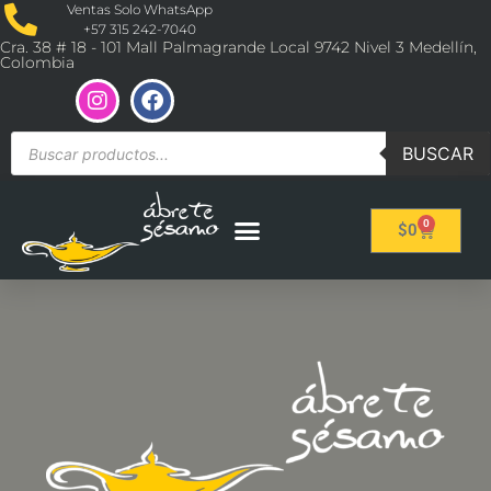
Ventas Solo WhatsApp
+57 315 242-7040
Cra. 38 # 18 - 101 Mall Palmagrande Local 9742 Nivel 3 Medellín,
Colombia
BUSCAR
0
$
0