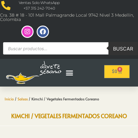
Ventas Solo WhatsApp
+57 315 242-7040
Cra. 38 # 18 - 101 Mall Palmagrande Local 9742 Nivel 3 Medellín,
Colombia
BUSCAR
0
$
0
Inicio
/
Salsas
/ Kimchi / Vegetales Fermentados Coreano
KIMCHI / VEGETALES FERMENTADOS COREANO