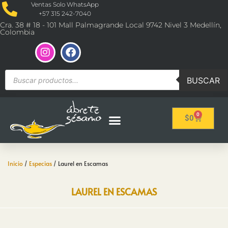
Ventas Solo WhatsApp
+57 315 242-7040
Cra. 38 # 18 - 101 Mall Palmagrande Local 9742 Nivel 3 Medellín,
Colombia
BUSCAR
0
$
0
Inicio
/
Especias
/ Laurel en Escamas
LAUREL EN ESCAMAS