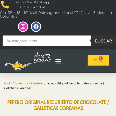
Ventas Solo WhatsApp
+57 315 242-7040
Cra. 38 # 18 - 101 Mall Palmagrande Local 9742 Nivel 3 Medellín,
Colombia
BUSCAR
0
$
0
Inicio
/
Productos Orientales
/ Pepero Original Recubierto de chocolate /
Galleticas Coreanas
PEPERO ORIGINAL RECUBIERTO DE CHOCOLATE /
GALLETICAS COREANAS