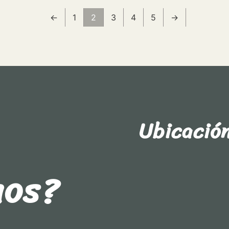
←
1
2
3
4
5
→
Ubicació
nos?