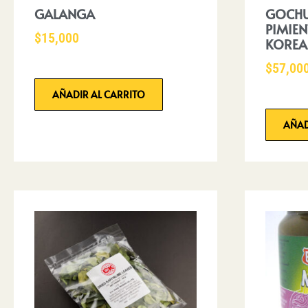
GALANGA
GOCHU
PIMIEN
$
15,000
KORE
$
57,00
AÑADIR AL CARRITO
AÑAD