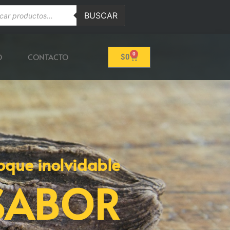
BUSCAR
0
O
CONTACTO
$
0
oque inolvidable
SABOR