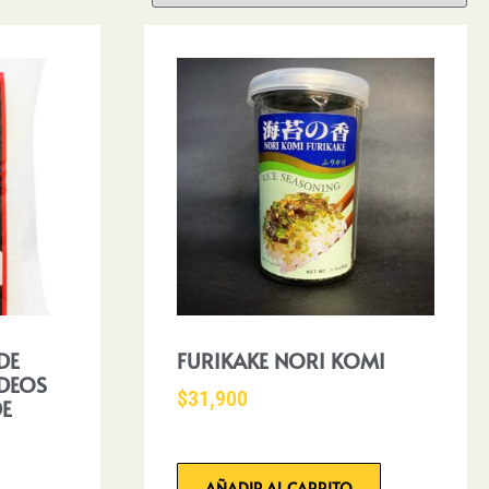
DE
FURIKAKE NORI KOMI
IDEOS
$
31,900
DE
AÑADIR AL CARRITO